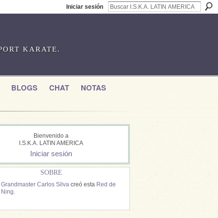
Iniciar sesión
SPORT KARATE.
BLOGS
CHAT
NOTAS
Bienvenido a
I.S.K.A. LATIN AMERICA
Iniciar sesión
SOBRE
Grandmaster Carlos Silva
creó esta
Red de
Ning
.