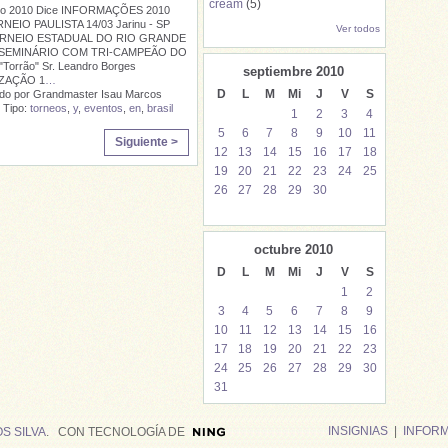
cream
(5)
rio 2010 Dice INFORMAÇÕES 2010
NEIO PAULISTA 14/03 Jarinu - SP
Ver todos
ORNEIO ESTADUAL DO RIO GRANDE
 SEMINÁRIO COM TRI-CAMPEÃO DO
orrão" Sr. Leandro Borges
septiembre
2010
ZAÇÃO 1
…
D
L
M
Mi
J
V
S
do por Grandmaster Isau Marcos
| Tipo:
torneos
,
y
,
eventos
,
en
,
brasil
1
2
3
4
5
6
7
8
9
10
11
Siguiente >
12
13
14
15
16
17
18
19
20
21
22
23
24
25
26
27
28
29
30
octubre
2010
D
L
M
Mi
J
V
S
1
2
3
4
5
6
7
8
9
10
11
12
13
14
15
16
17
18
19
20
21
22
23
24
25
26
27
28
29
30
31
INSIGNIAS
|
INFOR
S SILVA
. CON TECNOLOGÍA DE