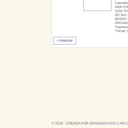
Calendá
ISKA TOR
11/04 T
DO SUL
MUNDO "T
ORGANI
Organiza
"Torrao" 
< Anterior
© 2026 CREADA POR
GRANDMASTER CARLO