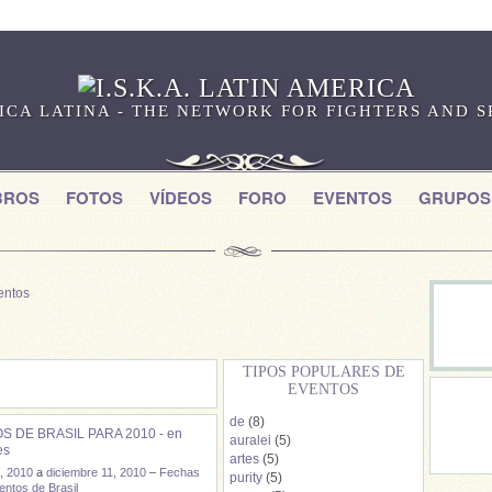
RICA LATINA - THE NETWORK FOR FIGHTERS AND 
BROS
FOTOS
VÍDEOS
FORO
EVENTOS
GRUPOS
entos
TIPOS POPULARES DE
EVENTOS
de
(8)
S DE BRASIL PARA 2010 - en
auralei
(5)
es
artes
(5)
, 2010
a
diciembre 11, 2010
–
Fechas
purity
(5)
entos de Brasil