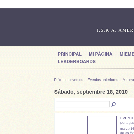
I.S.K.A. AME
PRINCIPAL
MI PÁGINA
MIEM
LEADERBOARDS
Próximos eventos
Eventos anteriores
Mis ev
Sábado, septiembre 18, 2010
EVENTO
portugu
marzo 14
de los Ev