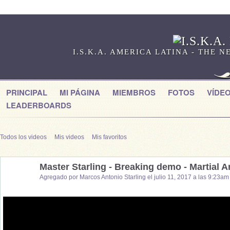
I.S.K.A. AMERICA LATINA - THE
PRINCIPAL
MI PÁGINA
MIEMBROS
FOTOS
VÍDE
LEADERBOARDS
Todos los videos
Mis videos
Mis favoritos
Master Starling - Breaking demo - Martial A
Agregado por
Marcos Antonio Starling
el julio 11, 2017 a las 9:23am