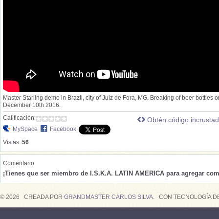
Master Starling demo in Brazil, city of Juiz de Fora, MG. Breaking of beer bottles o
December 10th 2016.
Calificación:
Obtén código incrusta
MySpace
Facebook
Vistas:
56
Comentario
¡Tienes que ser miembro de I.S.K.A. LATIN AMERICA para agregar com
© 2026 CREADA POR
GRANDMASTER CARLOS SILVA
. CON TECNOLOGÍA D