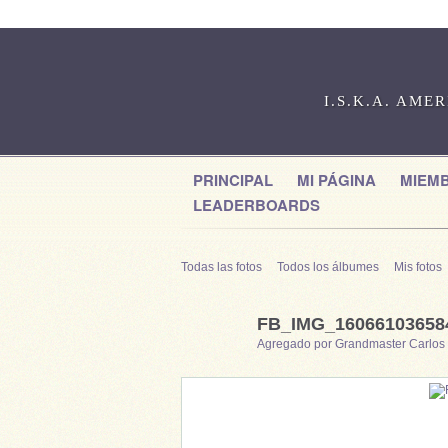
I.S.K.A. AME
PRINCIPAL
MI PÁGINA
MIEM
LEADERBOARDS
Todas las fotos
Todos los álbumes
Mis fotos
FB_IMG_16066103658
Agregado por
Grandmaster Carlos 