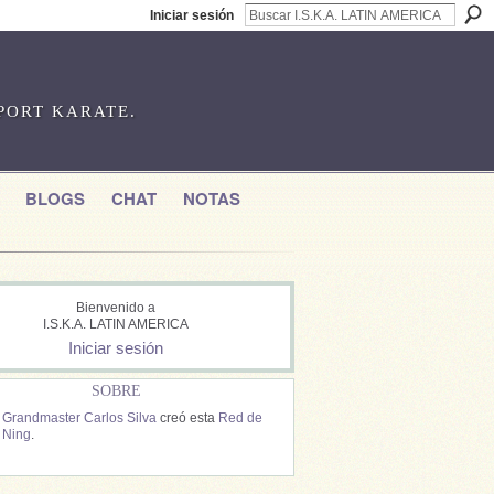
Iniciar sesión
SPORT KARATE.
BLOGS
CHAT
NOTAS
Bienvenido a
I.S.K.A. LATIN AMERICA
Iniciar sesión
SOBRE
Grandmaster Carlos Silva
creó esta
Red de
Ning
.