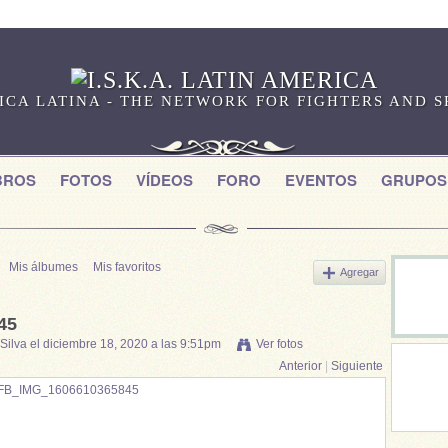
RICA LATINA - THE NETWORK FOR FIGHTERS AND 
BROS
FOTOS
VÍDEOS
FORO
EVENTOS
GRUPOS
Mis álbumes
Mis favoritos
Agregar
45
Silva
el diciembre 18, 2020 a las 9:51pm
Ver fotos
Anterior
|
Siguiente