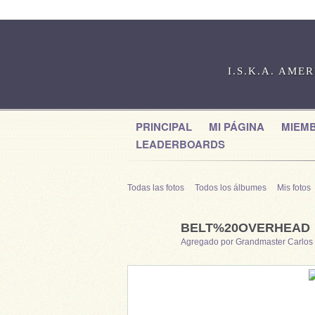
I.S.K.A. AME
PRINCIPAL
MI PÁGINA
MIEM
LEADERBOARDS
Todas las fotos
Todos los álbumes
Mis fotos
BELT%20OVERHEAD
Agregado por
Grandmaster Carlos 