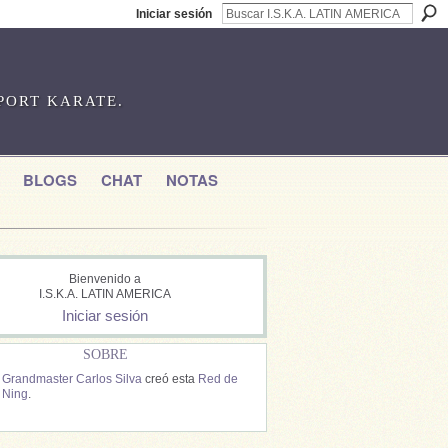
Iniciar sesión
SPORT KARATE.
BLOGS
CHAT
NOTAS
Bienvenido a
I.S.K.A. LATIN AMERICA
Iniciar sesión
SOBRE
Grandmaster Carlos Silva
creó esta
Red de
Ning
.