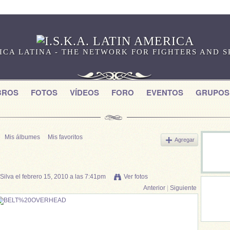
RICA LATINA - THE NETWORK FOR FIGHTERS AND 
BROS
FOTOS
VÍDEOS
FORO
EVENTOS
GRUPOS
Mis álbumes
Mis favoritos
Agregar
Silva
el febrero 15, 2010 a las 7:41pm
Ver fotos
Anterior
|
Siguiente