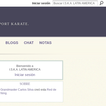
Iniciar sesión
SPORT KARATE.
BLOGS
CHAT
NOTAS
Bienvenido a
I.S.K.A. LATIN AMERICA
Iniciar sesión
SOBRE
Grandmaster Carlos Silva
creó esta
Red de
Ning
.