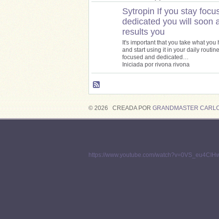
Sytropin If you stay foc
dedicated you will soon 
results you
It's important that you take what yo
and start using it in your daily routin
focused and dedicated…
Iniciada por rivona rivona
© 2026 CREADA POR
GRANDMASTER CARLO
https://www.youtube.com/watch?v=0VS_eu4CIH