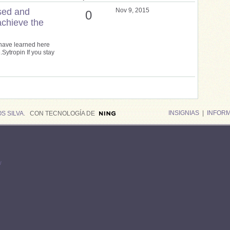
used and
Nov 9, 2015
0
achieve the
u have learned here
e.Sytropin If you stay
INSIGNIAS
|
INFOR
S SILVA
. CON TECNOLOGÍA DE
w