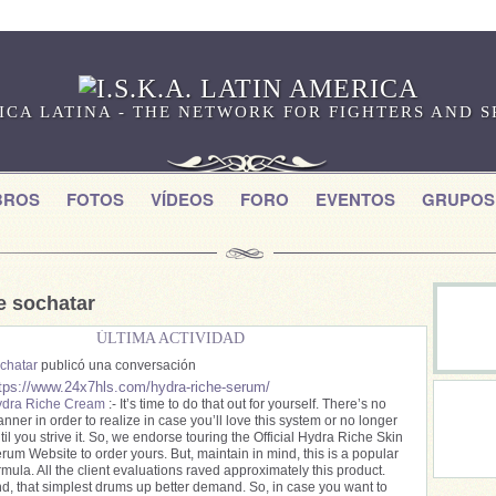
RICA LATINA - THE NETWORK FOR FIGHTERS AND 
BROS
FOTOS
VÍDEOS
FORO
EVENTOS
GRUPOS
e sochatar
ÚLTIMA ACTIVIDAD
chatar
publicó una conversación
tps://www.24x7hls.com/hydra-riche-serum/
dra Riche Cream
:- It’s time to do that out for yourself. There’s no
nner in order to realize in case you’ll love this system or no longer
til you strive it. So, we endorse touring the Official Hydra Riche Skin
rum Website to order yours. But, maintain in mind, this is a popular
rmula. All the client evaluations raved approximately this product.
d, that simplest drums up better demand. So, in case you want to