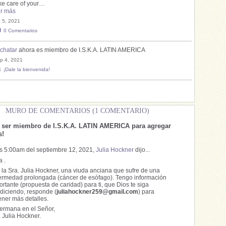
ke care of your…
r más
c 5, 2021
0
Comentarios
chatar
ahora es miembro de I.S.K.A. LATIN AMERICA
p 4, 2021
¡Dale la bienvenida!
MURO DE COMENTARIOS (1 COMENTARIO)
e ser miembro de I.S.K.A. LATIN AMERICA para agregar
s!
as 5:00am del septiembre 12, 2021,
Julia Hockner
dijo...
a .
 la Sra. Julia Hockner, una viuda anciana que sufre de una
ermedad prolongada (cáncer de esófago). Tengo información
ortante (propuesta de caridad) para ti, que Dios te siga
diciendo, responde (
juliahockner259@gmail.com
) para
ener más detalles.
hermana en el Señor,
. Julia Hockner.