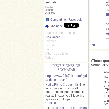
ta
sochatar
Ve
Hombre
gfdgfdg
Di
Alemania
Compartir en Facebook
so
MySpace
Se
Publicaciones de blog
(1)
Discusiones
Eventos
Grupos
Fotos
Álbumes de fotos
Videos
¡Tienes qu
comentario
DISCUSIONES DE
SOCHATAR
A l
https://www.24x7hls.com/hyd
Hol
ra-riche-serum/
Soy
Hydra Riche Cream
:- It’s time
enf
to do that out for yourself.
imp
There’s no manner in order to
ben
realize in case you’ll love this
obt
system or no longer…
tu 
Continuar
Sra
Etiquetas:
Serum
,
Riche
,
Hydra