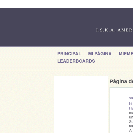
I.S.K.A. AME
PRINCIPAL
MI PÁGINA
MIEM
LEADERBOARDS
Página d
so
ht
Hy
ma
un
Se
fo
An