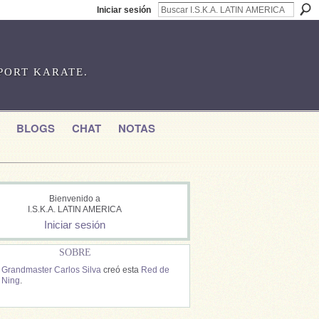
Iniciar sesión
SPORT KARATE.
BLOGS
CHAT
NOTAS
Bienvenido a
I.S.K.A. LATIN AMERICA
Iniciar sesión
SOBRE
Grandmaster Carlos Silva
creó esta
Red de
Ning
.