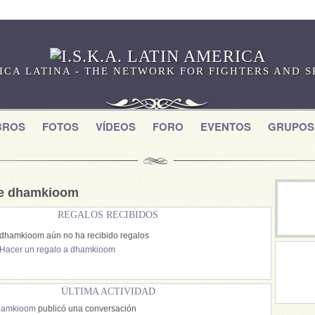
RICA LATINA - THE NETWORK FOR FIGHTERS AND 
BROS
FOTOS
VÍDEOS
FORO
EVENTOS
GRUPOS
de dhamkioom
REGALOS RECIBIDOS
dhamkioom aún no ha recibido regalos
Hacer un regalo a dhamkioom
ÚLTIMA ACTIVIDAD
hamkioom
publicó una conversación