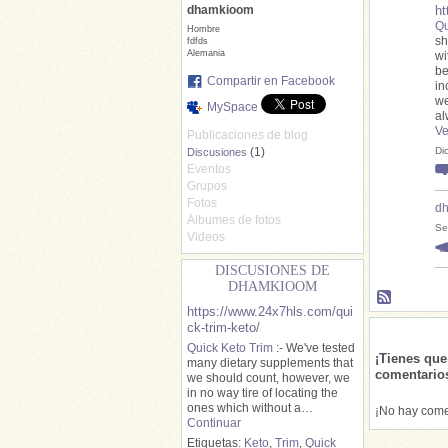
ht
dhamkioom
Qu
Hombre
sh
fdfds
Alemania
wi
be
Compartir en Facebook
in
we
MySpace
al
Ve
Publicaciones de blog
Di
(1)
Discusiones
Eventos
Grupos
Fotos
d
Álbumes de fotos
Se
Videos
DISCUSIONES DE
DHAMKIOOM
https://www.24x7hls.com/qui
ck-trim-keto/
Quick Keto Trim
:- We've tested
¡Tienes qu
many dietary supplements that
comentario
we should count, however, we
in no way tire of locating the
ones which without a…
¡No hay come
Continuar
Etiquetas:
Keto
,
Trim
,
Quick