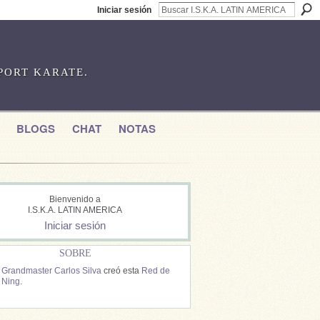
Iniciar sesión
SPORT KARATE.
BLOGS
CHAT
NOTAS
Bienvenido a
I.S.K.A. LATIN AMERICA
Iniciar sesión
SOBRE
Grandmaster Carlos Silva
creó esta
Red de
Ning
.