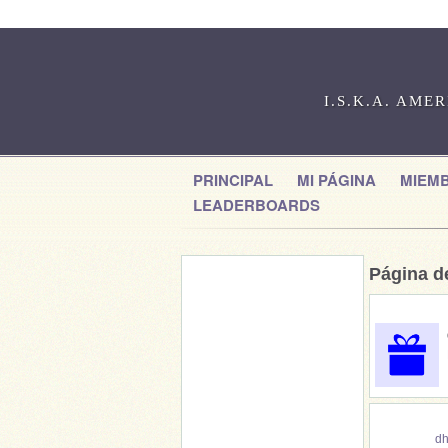
I.S.K.A. AME
PRINCIPAL
MI PÁGINA
MIEM
LEADERBOARDS
Página 
d