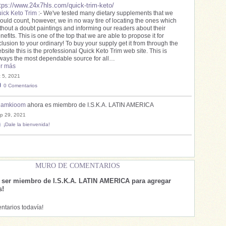
tps://www.24x7hls.com/quick-trim-keto/
ick Keto Trim
:- We've tested many dietary supplements that we
ould count, however, we in no way tire of locating the ones which
thout a doubt paintings and informing our readers about their
nefits. This is one of the top that we are able to propose it for
clusion to your ordinary! To buy your supply get it from through the
bsite this is the professional Quick Keto Trim web site. This is
ways the most dependable source for all…
r más
c 5, 2021
0
Comentarios
hamkioom
ahora es miembro de I.S.K.A. LATIN AMERICA
p 29, 2021
¡Dale la bienvenida!
MURO DE COMENTARIOS
e ser miembro de I.S.K.A. LATIN AMERICA para agregar
s!
ntarios todavía!