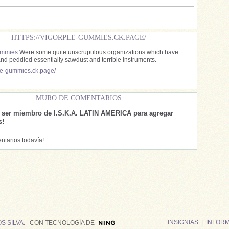
HTTPS://VIGORPLE-GUMMIES.CK.PAGE/
ummies
Were some quite unscrupulous organizations which have
d peddled essentially sawdust and terrible instruments.
ple-gummies.ck.page/
MURO DE COMENTARIOS
e ser miembro de I.S.K.A. LATIN AMERICA para agregar
s!
ntarios todavía!
INSIGNIAS
|
INFOR
S SILVA
. CON TECNOLOGÍA DE