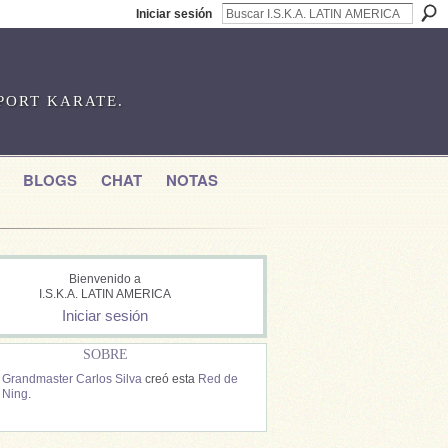
Iniciar sesión
SPORT KARATE.
BLOGS
CHAT
NOTAS
Bienvenido a
I.S.K.A. LATIN AMERICA
Iniciar sesión
SOBRE
Grandmaster Carlos Silva
creó esta
Red de
Ning
.