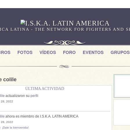
RICA LATINA - THE NETWORK FOR FIGHTERS AND 
BROS
FOTOS
VÍDEOS
FORO
EVENTOS
GRUPOS
 colile
ÚLTIMA ACTIVIDAD
lile
actualizaron su
perfil
l 28, 2022
lile
ahora es miembro de I.S.K.A. LATIN AMERICA
l 28, 2022
¡Dale la bienvenida!