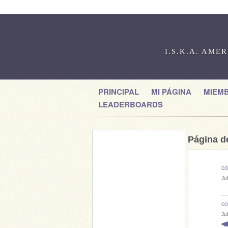
I.S.K.A. AME
PRINCIPAL
MI PÁGINA
MIEM
LEADERBOARDS
Página de
co
Ju
co
Ju