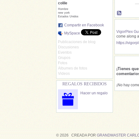
colile
Hombre
new york
Estados Unidos
Compartir en Facebook
VigorPlex G
MySpace
come along an
Publicaciones de blog
https://vigor
Discusiones
Eventos
Grupos
Fotos
Álbumes de fotos
¡Tienes qu
Videos
comentario
REGALOS RECIBIDOS
¡No hay come
Hacer un regalo
© 2026 CREADA POR
GRANDMASTER CARLO