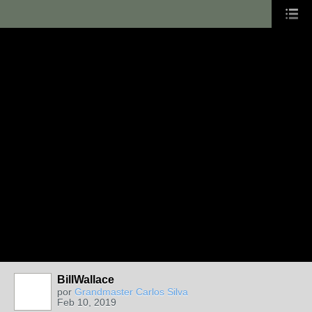
BillWallace
por
Grandmaster Carlos Silva
Feb 10, 2019