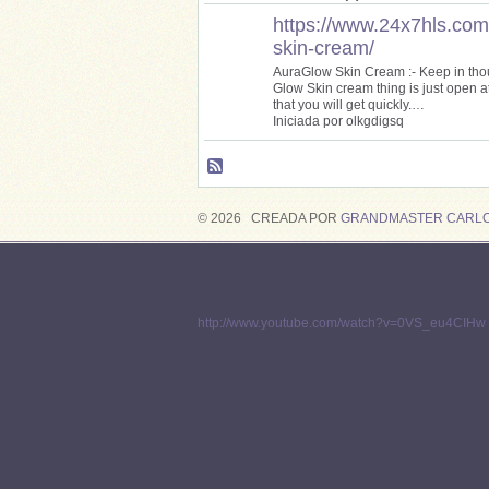
https://www.24x7hls.com
skin-cream/
AuraGlow Skin Cream :- Keep in thou
Glow Skin cream thing is just open a
that you will get quickly.…
Iniciada por olkgdigsq
© 2026 CREADA POR
GRANDMASTER CARLO
http://www.youtube.com/watch?v=0VS_eu4CIHw