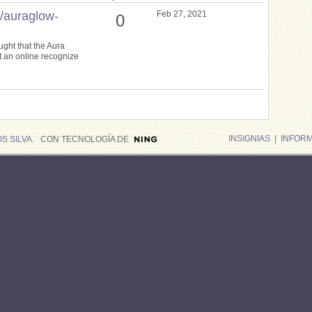
/auraglow-
Feb 27, 2021
0
ght that the Aura
t an online recognize
INSIGNIAS
|
INFOR
S SILVA
. CON TECNOLOGÍA DE