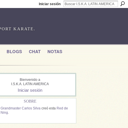
Iniciar sesión
SPORT KARATE.
BLOGS
CHAT
NOTAS
Bienvenido a
I.S.K.A. LATIN AMERICA
Iniciar sesión
SOBRE
Grandmaster Carlos Silva
creó esta
Red de
Ning
.